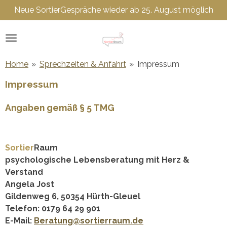
Neue SortierGespräche wieder ab 25. August möglich
Zum
Hauptinhalt
springen
Home
»
Sprechzeiten & Anfahrt
»
Impressum
Impressum
Angaben gemäß § 5 TMG
Sortier
Raum
psychologische Lebensberatung mit Herz &
Verstand
Angela Jost
Gildenweg 6, 50354 Hürth-Gleuel
Telefon: 0179 64 29 901
E-Mail:
Beratung@sortierraum.de