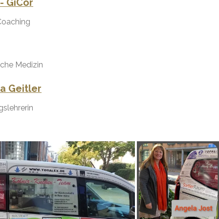
 - GiCor
Coaching
liche Medizin
a Geitler
gslehrerin