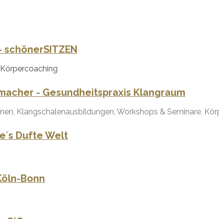
-
schönerSITZEN
 Körpercoaching
acher - Gesundheitspraxis Klangraum
onen, Klangschalenausbildungen, Workshops & Seminare, Körp
ke´s Dufte Welt
 Köln-Bonn