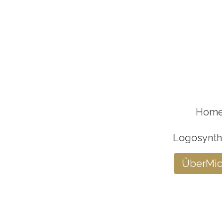
Hom
Logosynt
ÜberMi