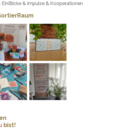
> EinBlicke & Impulse & Kooperationen
 SortierRaum
men
u
bist!