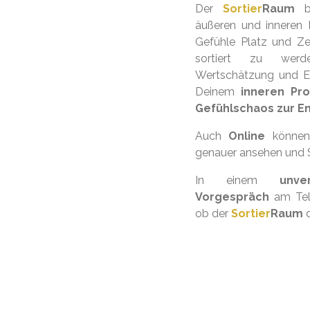
Der
Sortier
Raum
bi
äußeren und inneren
Gefühle Platz und Ze
sortiert zu werd
Wertschätzung und Em
Deinem
inneren Pr
Gefühlschaos zur E
Auch
Online
könne
genauer ansehen und Sc
In einem
unve
Vorgespräch
am Tele
ob der
Sortier
Raum
d