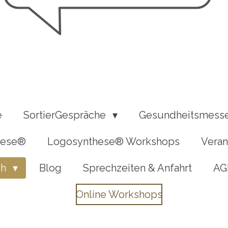
e
SortierGespräche
Gesundheitsmesse
hese®
Logosynthese® Workshops
Veran
ch
Blog
Sprechzeiten & Anfahrt
AG
Online Workshops