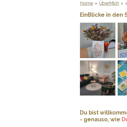
Home
»
ÜberMich
»
EinBlicke in den
Du bist willkom
- genauso, wie
D