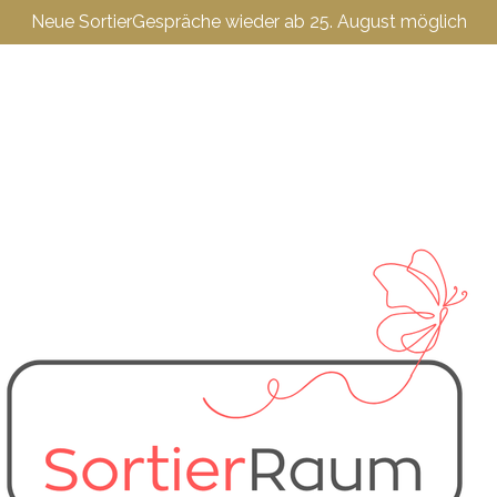
Neue SortierGespräche wieder ab 25. August möglich