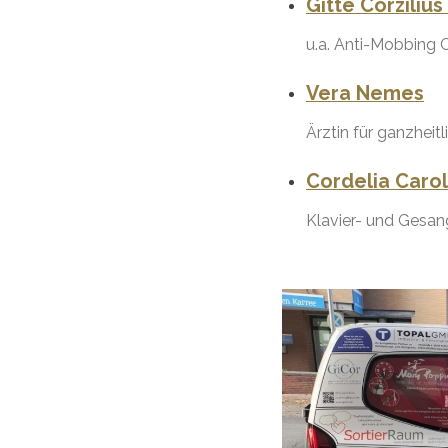
Gitte Corzilius
u.a. Anti-Mobbing 
Vera Nemes
Ärztin für ganzheit
Cordelia Carol
Klavier- und Gesan